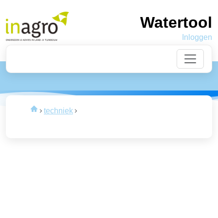
Watertool
Inloggen
Laden
van de data
techniek